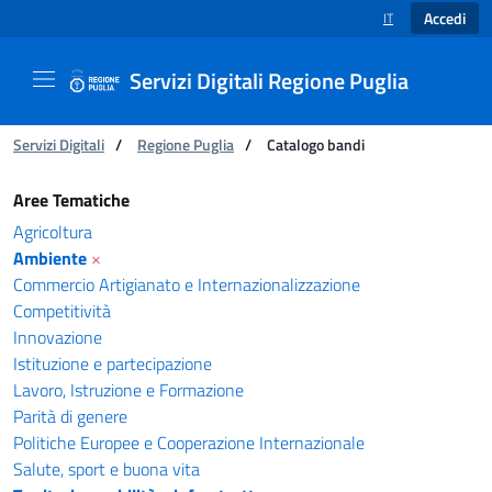
Accedi
IT
SELEZIONE LINGUA
Servizi Digitali Regione Puglia
Ti trovi in:
Servizi Digitali
/
Regione Puglia
/
Catalogo bandi
Catalogo bandi - Servizi Digitali Regione Pugl
Aree Tematiche
Agricoltura
Ambiente
×
Commercio Artigianato e Internazionalizzazione
Competitività
Innovazione
Istituzione e partecipazione
Lavoro, Istruzione e Formazione
Parità di genere
Politiche Europee e Cooperazione Internazionale
Salute, sport e buona vita