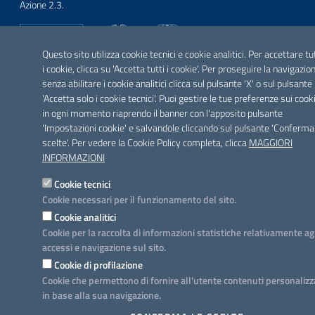
Azione 2.3.
Questo sito utilizza cookie tecnici e cookie analitici. Per accettare tu
i cookie, clicca su 'Accetta tutti i cookie'. Per proseguire la navigazio
SEGUICI SU
senza abilitare i cookie analitici clicca sul pulsante 'X' o sul pulsante
Facebook
Twitter
Youtube
Instagram
Linkedin
'Accetta solo i cookie tecnici'. Puoi gestire le tue preferenze sui cook
in ogni momento riaprendo il banner con l'apposito pulsante
'Impostazioni cookie' e salvandole cliccando sul pulsante 'Conferma
scelte'. Per vedere la Cookie Policy completa, clicca
MAGGIORI
INFORMAZIONI
Cookie tecnici
Cookie necessari per il funzionamento del sito.
Cookie analitici
Cookie per la raccolta di informazioni statistiche relativamente ag
accessi e navigazione sul sito.
Cookie di profilazione
Cookie che permettono di fornire all'utente contenuti personalizz
in base alla sua navigazione.