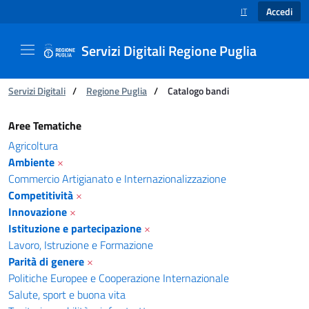
Accedi
IT
SELEZIONE LINGUA
Servizi Digitali Regione Puglia
Ti trovi in:
Servizi Digitali
/
Regione Puglia
/
Catalogo bandi
Catalogo bandi - Servizi Digitali Regione Pugl
Aree Tematiche
Agricoltura
Ambiente
×
Commercio Artigianato e Internazionalizzazione
Competitività
×
Innovazione
×
Istituzione e partecipazione
×
Lavoro, Istruzione e Formazione
Parità di genere
×
Politiche Europee e Cooperazione Internazionale
Salute, sport e buona vita