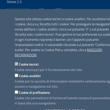
Azione 2.3.
Questo sito utilizza cookie tecnici e cookie analitici. Per accettare tu
i cookie, clicca su 'Accetta tutti i cookie'. Per proseguire la navigazio
SEGUICI SU
senza abilitare i cookie analitici clicca sul pulsante 'X' o sul pulsante
Facebook
Twitter
Youtube
Instagram
Linkedin
'Accetta solo i cookie tecnici'. Puoi gestire le tue preferenze sui cook
in ogni momento riaprendo il banner con l'apposito pulsante
'Impostazioni cookie' e salvandole cliccando sul pulsante 'Conferma
scelte'. Per vedere la Cookie Policy completa, clicca
MAGGIORI
INFORMAZIONI
Cookie tecnici
Cookie necessari per il funzionamento del sito.
Cookie analitici
Cookie per la raccolta di informazioni statistiche relativamente ag
accessi e navigazione sul sito.
Cookie di profilazione
Cookie che permettono di fornire all'utente contenuti personalizz
in base alla sua navigazione.