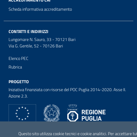
ACCREDITAMENTO CAI
Scheda informativa accreditamento
CONTATTI E INDIRIZZI
Lungomare N. Sauro, 33 - 70121 Bari
Via G. Gentile, 52 - 70126 Bari
Elenco PEC
Rubrica
PROGETTO
Iniziativa finanziata con risorse del POC Puglia 2014-2020. Asse II.
Azione 2.3.
SEGUICI SU
Questo sito utilizza cookie tecnici e cookie analitici. Per accettare tu
Facebook
Twitter
Youtube
Instagram
Linkedin