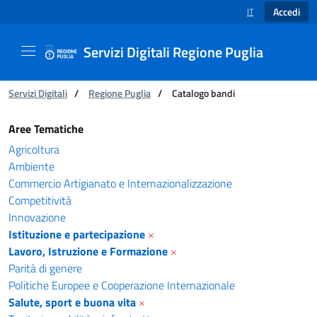
Accedi
IT
SELEZIONE LINGUA
Servizi Digitali Regione Puglia
Ti trovi in:
Servizi Digitali
/
Regione Puglia
/
Catalogo bandi
Catalogo bandi - Servizi Digitali Regione Pugl
Aree Tematiche
Agricoltura
Ambiente
Commercio Artigianato e Internazionalizzazione
Competitività
Innovazione
Istituzione e partecipazione
×
Lavoro, Istruzione e Formazione
×
Parità di genere
Politiche Europee e Cooperazione Internazionale
Salute, sport e buona vita
×