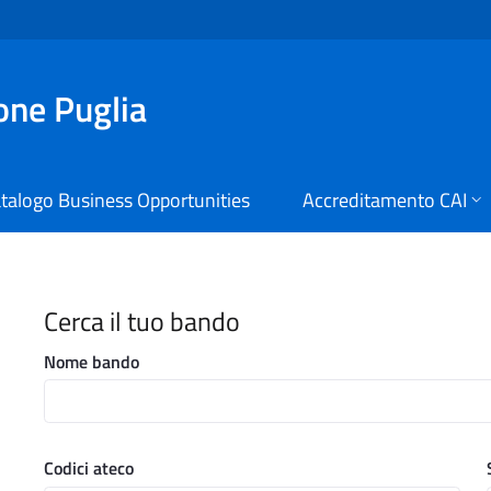
ione Puglia
talogo Business Opportunities
Accreditamento CAI
i Digitali Regione Puglia
Cerca il tuo bando
Nome bando
Codici ateco