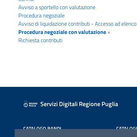
Avviso a sportello con valutazione
Procedura negoziale
Avviso di liquidazione contributi - Accesso ad elenco
Procedura negoziale con valutazione
×
Richiesta contributi
Servizi Digitali Regione Puglia
CATALOGO BANDI
CATALOG