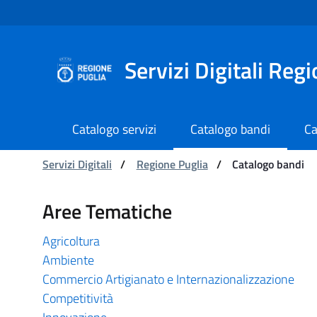
Navigazione
Salta al contenuto
Servizi Digitali Reg
Catalogo servizi
Catalogo bandi
Ca
Ti trovi in:
Servizi Digitali
/
Regione Puglia
/
Catalogo bandi
Catalogo bandi - Serviz
Aree Tematiche
Agricoltura
Ambiente
Commercio Artigianato e Internazionalizzazione
Competitività