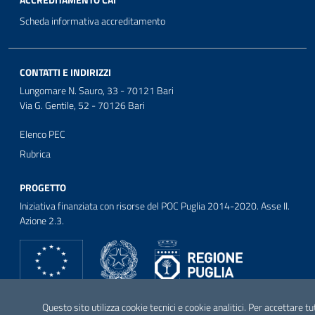
ACCREDITAMENTO CAI
Scheda informativa accreditamento
CONTATTI E INDIRIZZI
Lungomare N. Sauro, 33 - 70121 Bari
Via G. Gentile, 52 - 70126 Bari
Elenco PEC
Rubrica
PROGETTO
Iniziativa finanziata con risorse del POC Puglia 2014-2020. Asse II.
Azione 2.3.
SEGUICI SU
Questo sito utilizza cookie tecnici e cookie analitici. Per accettare tu
Facebook
Twitter
Youtube
Instagram
Linkedin