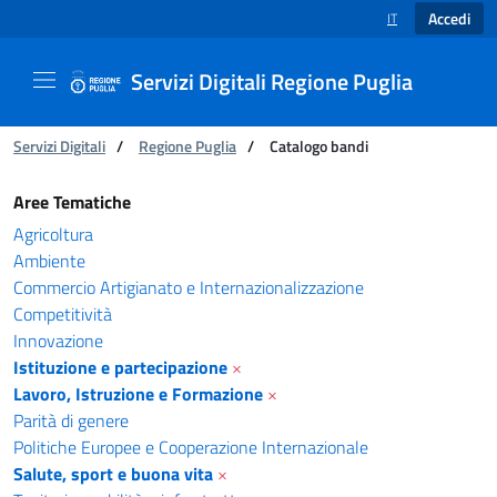
Accedi
IT
SELEZIONE LINGUA
Servizi Digitali Regione Puglia
Ti trovi in:
Servizi Digitali
/
Regione Puglia
/
Catalogo bandi
Catalogo bandi - Servizi Digitali Regione Pugl
Aree Tematiche
Agricoltura
Ambiente
Commercio Artigianato e Internazionalizzazione
Competitività
Innovazione
Istituzione e partecipazione
×
Lavoro, Istruzione e Formazione
×
Parità di genere
Politiche Europee e Cooperazione Internazionale
Salute, sport e buona vita
×