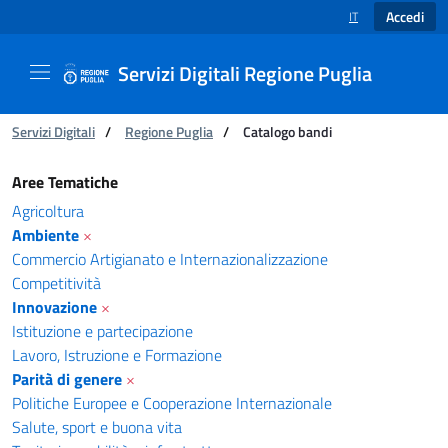
Accedi
IT
SELEZIONE LINGUA
Servizi Digitali Regione Puglia
Ti trovi in:
Servizi Digitali
/
Regione Puglia
/
Catalogo bandi
Catalogo bandi - Servizi Digitali Regione Pugl
Aree Tematiche
Agricoltura
Ambiente
×
Commercio Artigianato e Internazionalizzazione
Competitività
Innovazione
×
Istituzione e partecipazione
Lavoro, Istruzione e Formazione
Parità di genere
×
Politiche Europee e Cooperazione Internazionale
Salute, sport e buona vita