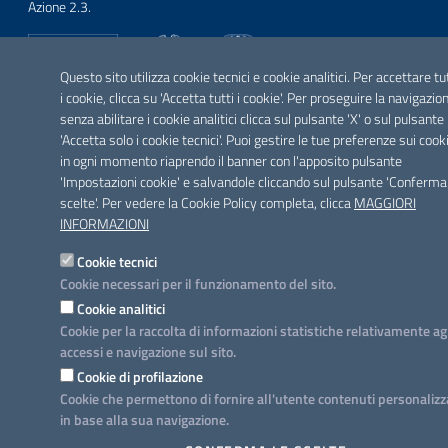
Azione 2.3.
Questo sito utilizza cookie tecnici e cookie analitici. Per accettare tu
i cookie, clicca su 'Accetta tutti i cookie'. Per proseguire la navigazio
SEGUICI SU
senza abilitare i cookie analitici clicca sul pulsante 'X' o sul pulsante
Facebook
Twitter
Youtube
Instagram
Linkedin
'Accetta solo i cookie tecnici'. Puoi gestire le tue preferenze sui cook
in ogni momento riaprendo il banner con l'apposito pulsante
'Impostazioni cookie' e salvandole cliccando sul pulsante 'Conferma
scelte'. Per vedere la Cookie Policy completa, clicca
MAGGIORI
INFORMAZIONI
Cookie tecnici
Cookie necessari per il funzionamento del sito.
Cookie analitici
Cookie per la raccolta di informazioni statistiche relativamente ag
accessi e navigazione sul sito.
Cookie di profilazione
Cookie che permettono di fornire all'utente contenuti personalizz
in base alla sua navigazione.