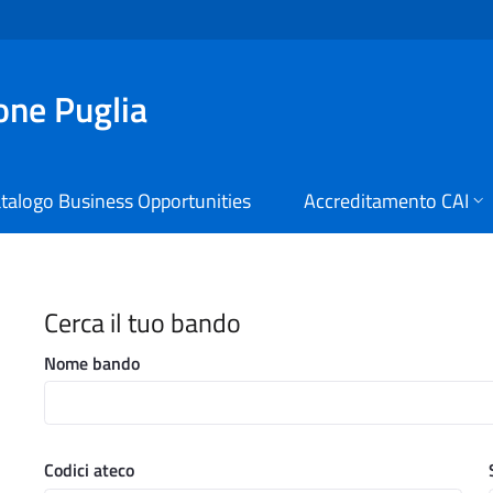
ione Puglia
talogo Business Opportunities
Accreditamento CAI
i Digitali Regione Puglia
Cerca il tuo bando
Nome bando
Codici ateco