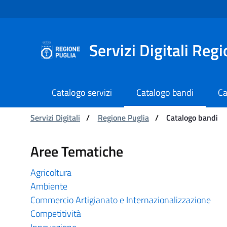
Navigazione
Salta al contenuto
Servizi Digitali Reg
Catalogo servizi
Catalogo bandi
Ca
Ti trovi in:
Servizi Digitali
/
Regione Puglia
/
Catalogo bandi
Catalogo bandi - Serviz
Aree Tematiche
Agricoltura
Ambiente
Commercio Artigianato e Internazionalizzazione
Competitività