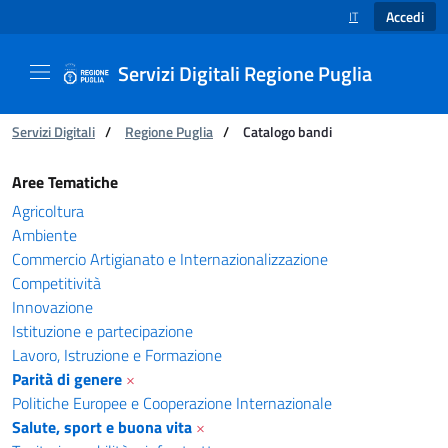
Accedi
IT
SELEZIONE LINGUA
Servizi Digitali Regione Puglia
Ti trovi in:
Servizi Digitali
/
Regione Puglia
/
Catalogo bandi
Catalogo bandi - Servizi Digitali Regione Pugl
Aree Tematiche
Agricoltura
Ambiente
Commercio Artigianato e Internazionalizzazione
Competitività
Innovazione
Istituzione e partecipazione
Lavoro, Istruzione e Formazione
Parità di genere
×
Politiche Europee e Cooperazione Internazionale
Salute, sport e buona vita
×