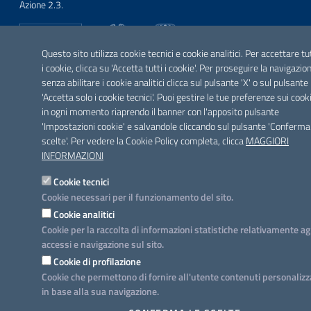
Azione 2.3.
Questo sito utilizza cookie tecnici e cookie analitici. Per accettare tu
i cookie, clicca su 'Accetta tutti i cookie'. Per proseguire la navigazio
SEGUICI SU
senza abilitare i cookie analitici clicca sul pulsante 'X' o sul pulsante
Facebook
Twitter
Youtube
Instagram
Linkedin
'Accetta solo i cookie tecnici'. Puoi gestire le tue preferenze sui cook
in ogni momento riaprendo il banner con l'apposito pulsante
'Impostazioni cookie' e salvandole cliccando sul pulsante 'Conferma
scelte'. Per vedere la Cookie Policy completa, clicca
MAGGIORI
INFORMAZIONI
Cookie tecnici
Cookie necessari per il funzionamento del sito.
Cookie analitici
Cookie per la raccolta di informazioni statistiche relativamente ag
accessi e navigazione sul sito.
Cookie di profilazione
Cookie che permettono di fornire all'utente contenuti personalizz
in base alla sua navigazione.