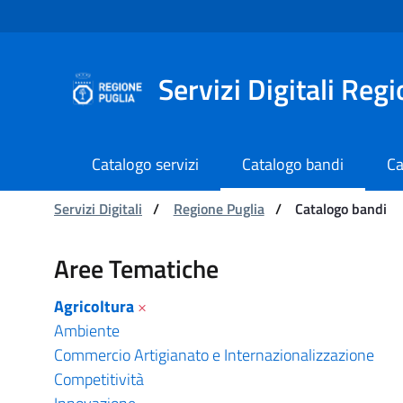
Navigazione
Salta al contenuto
Servizi Digitali Reg
Catalogo servizi
Catalogo bandi
Ca
Ti trovi in:
Servizi Digitali
/
Regione Puglia
/
Catalogo bandi
Catalogo bandi - Serviz
Aree Tematiche
Agricoltura
×
Ambiente
Commercio Artigianato e Internazionalizzazione
Competitività