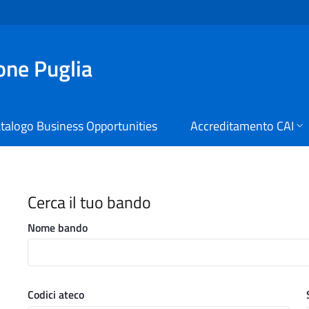
ione Puglia
talogo Business Opportunities
Accreditamento CAI
i Digitali Regione Puglia
Cerca il tuo bando
Nome bando
Codici ateco