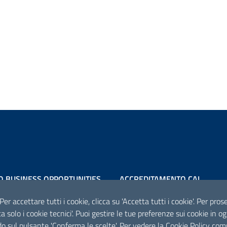
O BUSINESS OPPORTUNITIES
ACCREDITAMENTO CAI
Scheda informativa accreditam
 Per accettare tutti i cookie, clicca su 'Accetta tutti i cookie'. Per pro
tta solo i cookie tecnici'. Puoi gestire le tue preferenze sui cookie i
o sul pulsante 'Conferma le scelte'. Per vedere la Cookie Policy com