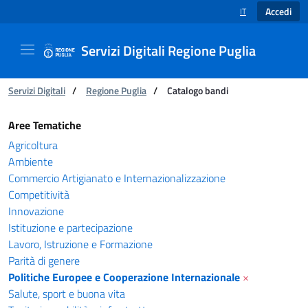
Accedi
IT
SELEZIONE LINGUA
Servizi Digitali Regione Puglia
Ti trovi in:
Servizi Digitali
/
Regione Puglia
/
Catalogo bandi
Catalogo bandi - Servizi Digitali Regione Pugl
Aree Tematiche
Agricoltura
Ambiente
Commercio Artigianato e Internazionalizzazione
Competitività
Innovazione
Istituzione e partecipazione
Lavoro, Istruzione e Formazione
Parità di genere
Politiche Europee e Cooperazione Internazionale
×
Salute, sport e buona vita