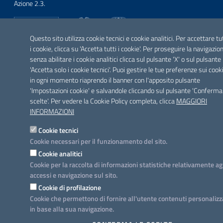
Azione 2.3.
Questo sito utilizza cookie tecnici e cookie analitici. Per accettare tu
i cookie, clicca su 'Accetta tutti i cookie'. Per proseguire la navigazio
SEGUICI SU
senza abilitare i cookie analitici clicca sul pulsante 'X' o sul pulsante
Facebook
Twitter
Youtube
Instagram
Linkedin
'Accetta solo i cookie tecnici'. Puoi gestire le tue preferenze sui cook
in ogni momento riaprendo il banner con l'apposito pulsante
'Impostazioni cookie' e salvandole cliccando sul pulsante 'Conferma
scelte'. Per vedere la Cookie Policy completa, clicca
MAGGIORI
INFORMAZIONI
Cookie tecnici
Cookie necessari per il funzionamento del sito.
Cookie analitici
Cookie per la raccolta di informazioni statistiche relativamente ag
accessi e navigazione sul sito.
Cookie di profilazione
Cookie che permettono di fornire all'utente contenuti personalizz
in base alla sua navigazione.