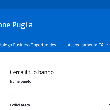
ione Puglia
talogo Business Opportunities
Accreditamento CAI
i Digitali Regione Puglia
Cerca il tuo bando
Nome bando
Codici ateco