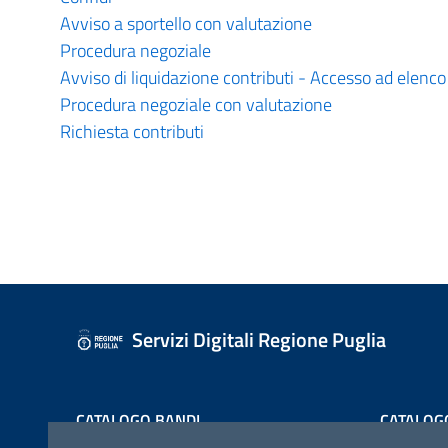
Avviso a sportello con valutazione
Procedura negoziale
Avviso di liquidazione contributi - Accesso ad elenco
Procedura negoziale con valutazione
Richiesta contributi
Servizi Digitali Regione Puglia
CATALOGO BANDI
CATALOG