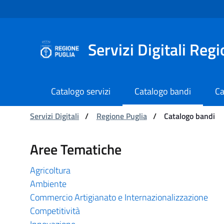
Navigazione
Salta al contenuto
Servizi Digitali Reg
Catalogo servizi
Catalogo bandi
Ca
Ti trovi in:
Servizi Digitali
/
Regione Puglia
/
Catalogo bandi
Catalogo bandi - Serviz
Aree Tematiche
Agricoltura
Ambiente
Commercio Artigianato e Internazionalizzazione
Competitività