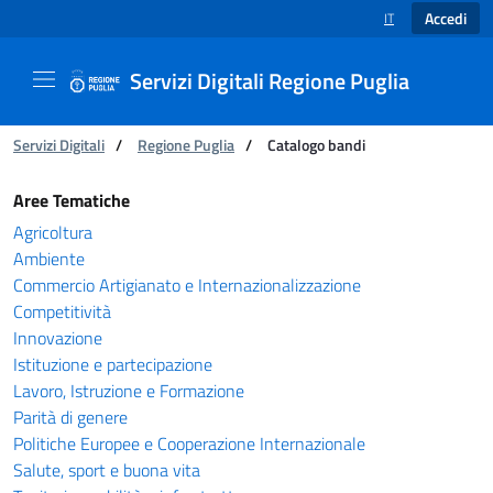
Accedi
IT
SELEZIONE LINGUA
Servizi Digitali Regione Puglia
Ti trovi in:
Servizi Digitali
/
Regione Puglia
/
Catalogo bandi
Catalogo bandi - Servizi Digitali Regione Pugl
Aree Tematiche
Agricoltura
Ambiente
Commercio Artigianato e Internazionalizzazione
Competitività
Innovazione
Istituzione e partecipazione
Lavoro, Istruzione e Formazione
Parità di genere
Politiche Europee e Cooperazione Internazionale
Salute, sport e buona vita