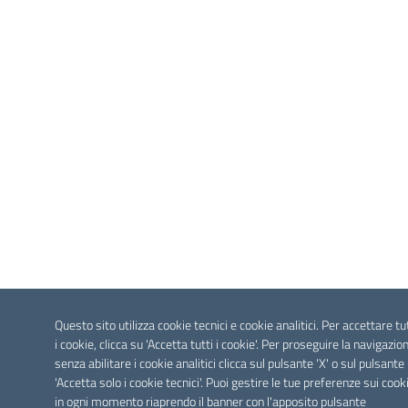
Questo sito utilizza cookie tecnici e cookie analitici. Per accettare tu
i cookie, clicca su 'Accetta tutti i cookie'. Per proseguire la navigazio
senza abilitare i cookie analitici clicca sul pulsante 'X' o sul pulsante
'Accetta solo i cookie tecnici'. Puoi gestire le tue preferenze sui cook
in ogni momento riaprendo il banner con l'apposito pulsante