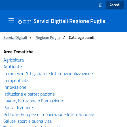
Accedi
IT
SELEZIONE LINGUA
Servizi Digitali Regione Puglia
Ti trovi in:
Servizi Digitali
/
Regione Puglia
/
Catalogo bandi
Catalogo bandi - Servizi Digitali Regione Pugl
Aree Tematiche
Agricoltura
Ambiente
Commercio Artigianato e Internazionalizzazione
Competitività
Innovazione
Istituzione e partecipazione
Lavoro, Istruzione e Formazione
Parità di genere
Politiche Europee e Cooperazione Internazionale
Salute, sport e buona vita