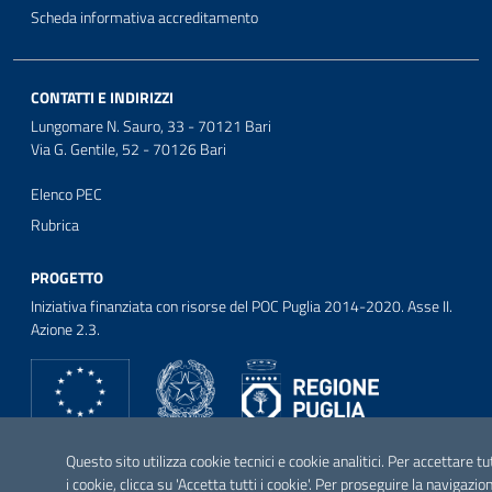
Scheda informativa accreditamento
CONTATTI E INDIRIZZI
Lungomare N. Sauro, 33 - 70121 Bari
Via G. Gentile, 52 - 70126 Bari
Elenco PEC
Rubrica
PROGETTO
Iniziativa finanziata con risorse del POC Puglia 2014-2020. Asse II.
Azione 2.3.
SEGUICI SU
Questo sito utilizza cookie tecnici e cookie analitici. Per accettare tu
Facebook
Twitter
Youtube
Instagram
Linkedin
i cookie, clicca su 'Accetta tutti i cookie'. Per proseguire la navigazio