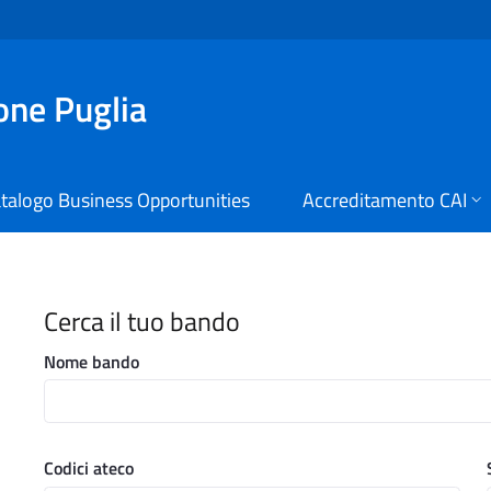
ione Puglia
talogo Business Opportunities
Accreditamento CAI
i Digitali Regione Puglia
Cerca il tuo bando
Nome bando
Codici ateco