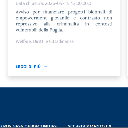
Data chiusura: 2026-05-15 12:00:00.0
Avviso per finanziare progetti biennali di
empowerment giovanile e contrasto non
repressivo alla criminalità in contesti
vulnerabili della Puglia.
Welfare, Diritti e Cittadinanza
LEGGI DI PIÙ
O BUSINESS OPPORTUNITIES
ACCREDITAMENTO CAI