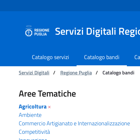
Navigation
Skip to Content
Servizi Digitali Reg
Catalogo servizi
Catalogo bandi
Ca
You are:
Servizi Digitali
/
Regione Puglia
/
Catalogo bandi
Catalogo bandi - Serviz
Aree Tematiche
Agricoltura
×
Ambiente
Commercio Artigianato e Internazionalizzazione
Competitività