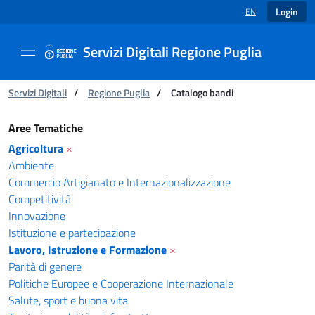
Login
EN
LANGUAGE SELECT
Servizi Digitali Regione Puglia
You are:
Servizi Digitali
/
Regione Puglia
/
Catalogo bandi
Catalogo bandi - Servizi Digitali Regione Pugl
Aree Tematiche
Agricoltura
×
Ambiente
Commercio Artigianato e Internazionalizzazione
Competitività
Innovazione
Istituzione e partecipazione
Lavoro, Istruzione e Formazione
×
Parità di genere
Politiche Europee e Cooperazione Internazionale
Salute, sport e buona vita