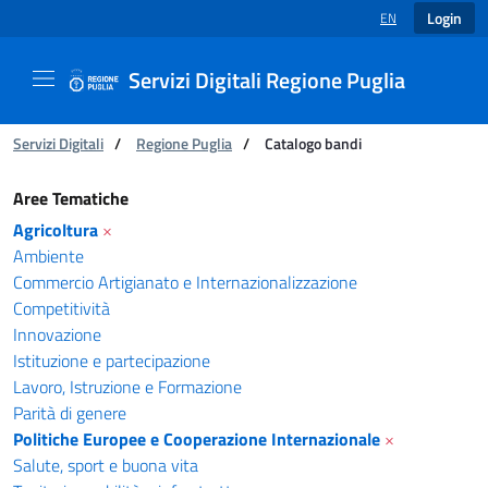
Login
EN
LANGUAGE SELECT
Servizi Digitali Regione Puglia
You are:
Servizi Digitali
/
Regione Puglia
/
Catalogo bandi
Catalogo bandi - Servizi Digitali Regione Pugl
Aree Tematiche
Agricoltura
×
Ambiente
Commercio Artigianato e Internazionalizzazione
Competitività
Innovazione
Istituzione e partecipazione
Lavoro, Istruzione e Formazione
Parità di genere
Politiche Europee e Cooperazione Internazionale
×
Salute, sport e buona vita