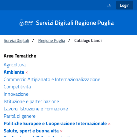
Login
EN
LANGUAGE SELECT
Servizi Digitali Regione Puglia
You are:
Servizi Digitali
/
Regione Puglia
/
Catalogo bandi
Catalogo bandi - Servizi Digitali Regione Pugl
Aree Tematiche
Agricoltura
Ambiente
×
Commercio Artigianato e Internazionalizzazione
Competitività
Innovazione
Istituzione e partecipazione
Lavoro, Istruzione e Formazione
Parità di genere
Politiche Europee e Cooperazione Internazionale
×
Salute, sport e buona vita
×