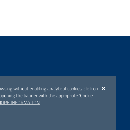
ento
browsing without enabling analytical cookies, click on
eopening the banner with the appropriate 'Cookie
ORE INFORMATION
OLLOW US ON
Facebook
Twitter
Youtube
Instagram
Linkedin