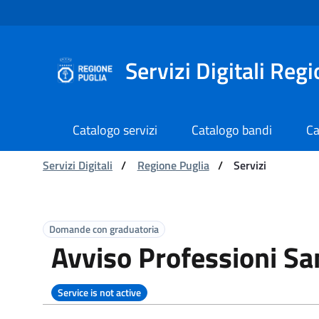
Navigation
Skip to Content
Servizi Digitali Reg
Catalogo servizi
Catalogo bandi
Ca
You are:
Servizi Digitali
/
Regione Puglia
/
Servizi
Servizi - Servizi Digita
Domande con graduatoria
Avviso Professioni Sa
Service is not active