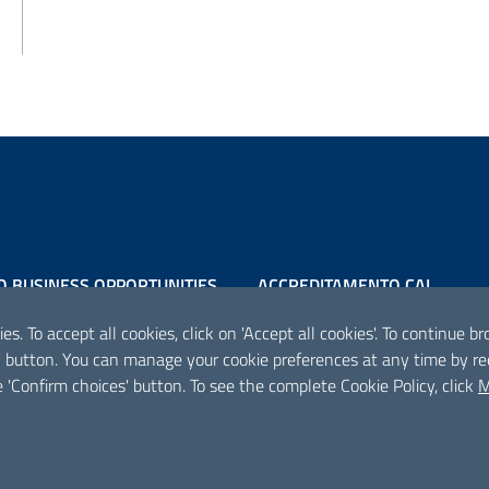
O BUSINESS OPPORTUNITIES
ACCREDITAMENTO CAI
Scheda informativa accreditam
es. To accept all cookies, click on 'Accept all cookies'. To continue 
es' button. You can manage your cookie preferences at any time by r
 'Confirm choices' button. To see the complete Cookie Policy, click
M
PROGETTO
F
Iniziativa finanziata con risorse del POC Puglia 2014-