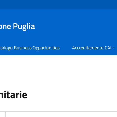
ione Puglia
talogo Business Opportunities
Accreditamento CAI
li Regione Puglia
nitarie