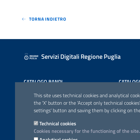
TORNA INDIETRO
Servizi Digitali Regione Puglia
CATALOGO BANDI
CATALOG
This site uses technical cookies and analytical cooki
the 'X' button or the 'Accept only technical cooki
settings' button and saving them by clicking on the
Technical cookies
CONTATTI E INDIRIZZI
Cookies necessary for the functioning of the site.
Lungomare N. Sauro, 33 - 70121 Bari
Analytical cookies