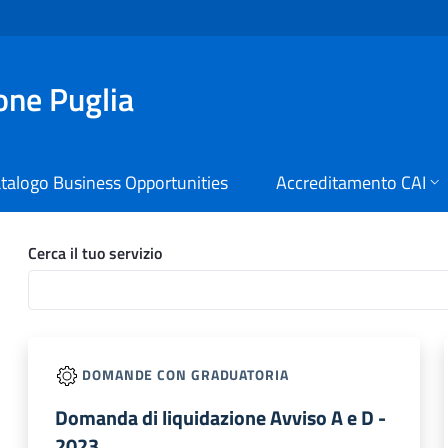
ione Puglia
talogo Business Opportunities
Accreditamento CAI
izi Digitali Regione Puglia
Cerca il tuo servizio
DOMANDE CON GRADUATORIA
Domanda di liquidazione Avviso A e D -
2023