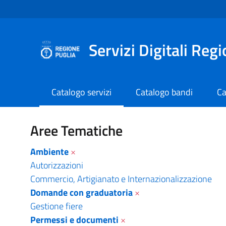
Navigazione
Salta al contenuto
Servizi Digitali Reg
Catalogo servizi
Catalogo bandi
Ca
Catalogo servizi - Serv
Aree Tematiche
Ambiente
×
Autorizzazioni
Commercio, Artigianato e Internazionalizzazione
Domande con graduatoria
×
Gestione fiere
Permessi e documenti
×