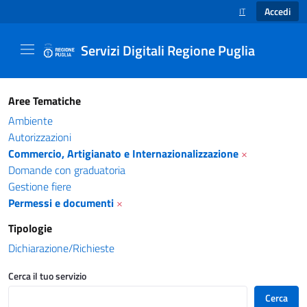
Accedi
IT
SELEZIONE LINGUA
Servizi Digitali Regione Puglia
Catalogo servizi - Servizi Digitali Regione Pug
Aree Tematiche
Ambiente
Autorizzazioni
Commercio, Artigianato e Internazionalizzazione
×
Domande con graduatoria
Gestione fiere
Permessi e documenti
×
Tipologie
Dichiarazione/Richieste
Cerca il tuo servizio
Cerca