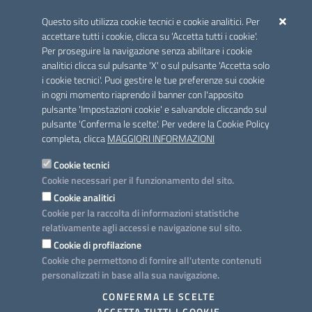
ACCREDITAMENTO CAI
Questo sito utilizza cookie tecnici e cookie analitici. Per
Scheda informativa accreditamento
accettare tutti i cookie, clicca su 'Accetta tutti i cookie'.
Per proseguire la navigazione senza abilitare i cookie
analitici clicca sul pulsante 'X' o sul pulsante 'Accetta solo
CONTATTI E INDIRIZZI
i cookie tecnici'. Puoi gestire le tue preferenze sui cookie
Lungomare N. Sauro, 33 - 70121 Bari
in ogni momento riaprendo il banner con l'apposito
Via G. Gentile, 52 - 70126 Bari
pulsante 'Impostazioni cookie' e salvandole cliccando sul
pulsante 'Conferma le scelte'. Per vedere la Cookie Policy
Elenco PEC
completa, clicca
MAGGIORI INFORMAZIONI
Rubrica
Cookie tecnici
Cookie necessari per il funzionamento del sito.
PROGETTO
Cookie analitici
Iniziativa finanziata con risorse del POC Puglia 2014-2020. Asse II.
Cookie per la raccolta di informazioni statistiche
Azione 2.3.
relativamente agli accessi e navigazione sul sito.
Cookie di profilazione
Cookie che permettono di fornire all'utente contenuti
personalizzati in base alla sua navigazione.
SEGUICI SU
CONFERMA LE SCELTE