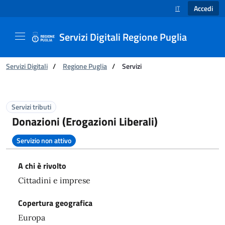
Accedi
IT
SELEZIONE LINGUA
Servizi Digitali Regione Puglia
Ti trovi in:
Servizi Digitali
/
Regione Puglia
/
Servizi
Servizi - Servizi Digitali Regione Puglia
Servizi tributi
Donazioni (Erogazioni Liberali)
Servizio non attivo
A chi è rivolto
Cittadini e imprese
Copertura geografica
Europa