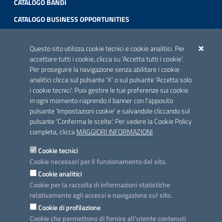
CATALOGO BANDI
CATALOGO BUSINESS OPPORTUNITIES
ACCREDITAMENTO CAI
Questo sito utilizza cookie tecnici e cookie analitici. Per
Scheda informativa accreditamento
accettare tutti i cookie, clicca su 'Accetta tutti i cookie'.
Per proseguire la navigazione senza abilitare i cookie
analitici clicca sul pulsante 'X' o sul pulsante 'Accetta solo
CONTATTI E INDIRIZZI
i cookie tecnici'. Puoi gestire le tue preferenze sui cookie
Lungomare N. Sauro, 33 - 70121 Bari
in ogni momento riaprendo il banner con l'apposito
Via G. Gentile, 52 - 70126 Bari
pulsante 'Impostazioni cookie' e salvandole cliccando sul
pulsante 'Conferma le scelte'. Per vedere la Cookie Policy
Elenco PEC
completa, clicca
MAGGIORI INFORMAZIONI
Rubrica
Cookie tecnici
Cookie necessari per il funzionamento del sito.
PROGETTO
Cookie analitici
Iniziativa finanziata con risorse del POC Puglia 2014-2020. Asse II.
Cookie per la raccolta di informazioni statistiche
Azione 2.3.
relativamente agli accessi e navigazione sul sito.
Cookie di profilazione
Cookie che permettono di fornire all'utente contenuti