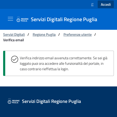
Accedi
IT
SELEZIONE LINGUA
Servizi Digitali Regione Puglia
Ti trovi in:
Servizi Digitali
/
Regione Puglia
/
Preferenze utente
/
Verifica email
Verifica email - Servizi Digitali Regione Puglia
Verifica indirizzo email avvenuta correttamente. Se sei già
loggato puoi ora accedere alle funzionalità del portale, in
caso contrario rieffettua la login.
Servizi Digitali Regione Puglia