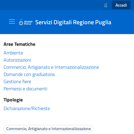
Accedi
IT
SELEZIONE LINGUA
Servizi Digitali Regione Puglia
Catalogo servizi - Servizi Digitali Regione Pug
Aree Tematiche
Ambiente
Autorizzazioni
Commercio, Artigianato e Internazionalizzazione
Domande con graduatoria
Gestione fiere
Permessi e documenti
Tipologie
Dichiarazione/Richieste
Commercio, Artigianato e Internazionalizzazione