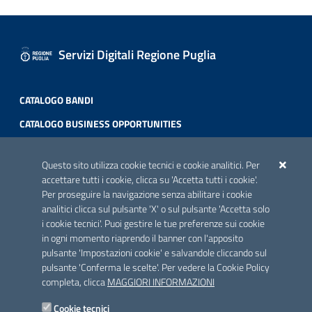
Servizi Digitali Regione Puglia
CATALOGO BANDI
CATALOGO BUSINESS OPPORTUNITIES
ACCREDITAMENTO CAI
Questo sito utilizza cookie tecnici e cookie analitici. Per
Scheda informativa accreditamento
accettare tutti i cookie, clicca su 'Accetta tutti i cookie'.
Per proseguire la navigazione senza abilitare i cookie
analitici clicca sul pulsante 'X' o sul pulsante 'Accetta solo
CONTATTI E INDIRIZZI
i cookie tecnici'. Puoi gestire le tue preferenze sui cookie
Lungomare N. Sauro, 33 - 70121 Bari
in ogni momento riaprendo il banner con l'apposito
Via G. Gentile, 52 - 70126 Bari
pulsante 'Impostazioni cookie' e salvandole cliccando sul
pulsante 'Conferma le scelte'. Per vedere la Cookie Policy
Elenco PEC
completa, clicca
MAGGIORI INFORMAZIONI
Rubrica
Cookie tecnici