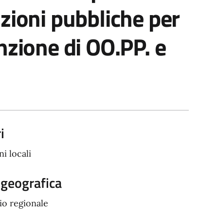
zioni pubbliche per
nzione di OO.PP. e
i
i locali
 geografica
rio regionale