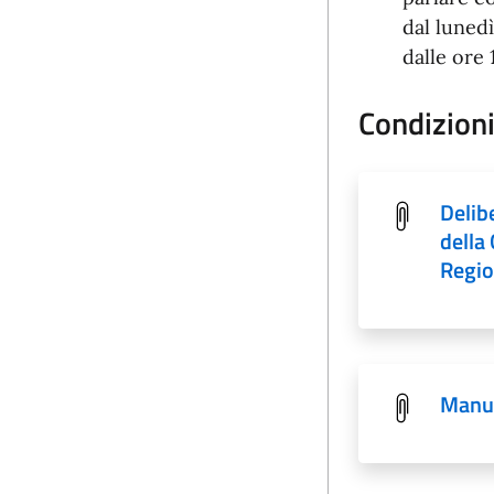
dal lunedì
dalle ore 
Condizioni
Delib
della
Regio
Manua