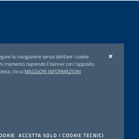
ento
seguire la navigazione senza abilitare i cookie
n ogni momento riaprendo il banner con l'apposito
pleta, clicca
MAGGIORI INFORMAZIONI
EGUICI SU
Facebook
Twitter
Youtube
Instagram
Linkedin
COOKIE
ACCETTA SOLO I COOKIE TECNICI