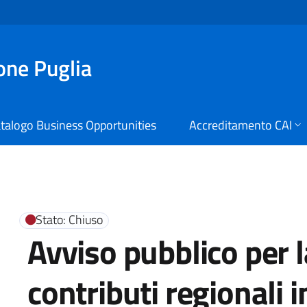
ione Puglia
talogo Business Opportunities
Accreditamento CAI
i Digitali Regione Puglia
Stato: Chiuso
Avviso pubblico per 
contributi regionali i