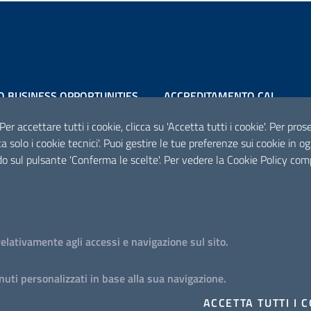
O BUSINESS OPPORTUNITIES
ACCREDITAMENTO CAI
Scheda informativa accreditam
 Per accettare tutti i cookie, clicca su 'Accetta tutti i cookie'. Per pro
tta solo i cookie tecnici'. Puoi gestire le tue preferenze sui cookie i
o sul pulsante 'Conferma le scelte'. Per vedere la Cookie Policy com
PROGETTO
S
Iniziativa finanziata con risorse del POC Puglia 2014-
2020. Asse II. Azione 2.3.
relativamente agli accessi e navigazione sul sito.
uti personalizzati in base alla sua navigazione.
ACCETTA TUTTI I 