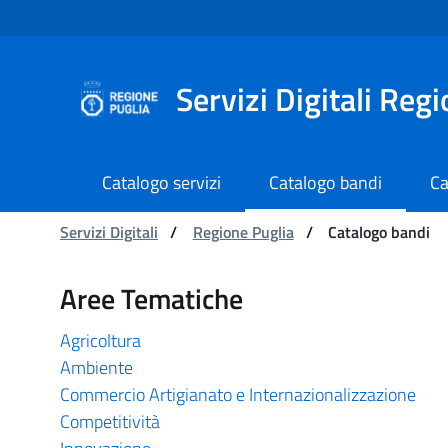
Navigazione
Salta al contenuto
Servizi Digitali Reg
Catalogo servizi
Catalogo bandi
Ca
Ti trovi in:
Servizi Digitali
/
Regione Puglia
/
Catalogo bandi
Catalogo bandi - Serviz
Aree Tematiche
Agricoltura
Ambiente
Commercio Artigianato e Internazionalizzazione
Competitività