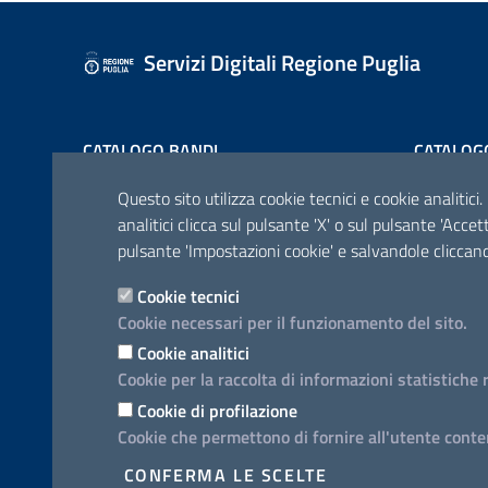
Servizi Digitali Regione Puglia
CATALOGO BANDI
CATALOG
Questo sito utilizza cookie tecnici e cookie analitici.
analitici clicca sul pulsante 'X' o sul pulsante 'Acce
pulsante 'Impostazioni cookie' e salvandole cliccand
Cookie tecnici
CONTATTI E INDIRIZZI
Cookie necessari per il funzionamento del sito.
Lungomare N. Sauro, 33 - 70121 Bari
Cookie analitici
Via G. Gentile, 52 - 70126 Bari
Cookie per la raccolta di informazioni statistiche 
Cookie di profilazione
Elenco PEC
Cookie che permettono di fornire all'utente conten
Rubrica
CONFERMA LE SCELTE