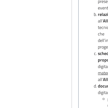
prese
event
relaz
all'
Al
tecn
che
dell
proge
sche
prop
digi
mate
all'
Al
docu
digit