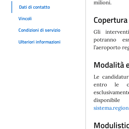
milioni.
Dati di contatto
Copertura
Vincoli
Condizioni di servizio
Gli interven
potranno ess
Ulteriori informazioni
l’aeroporto re
Modalità e
Le candidatur
entro le o
esclusivamen
disponib
sistema.regione
Modulisti