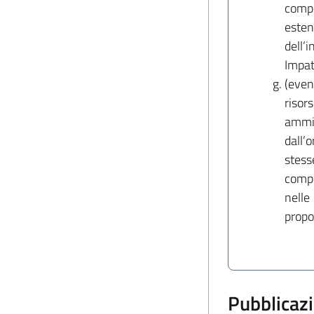
comp
est
dell’
Impat
(even
ris
ammin
dall’
stess
compl
nelle
propo
Pubblicaz