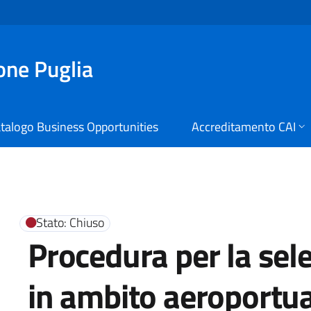
ione Puglia
talogo Business Opportunities
Accreditamento CAI
i Digitali Regione Puglia
Stato: Chiuso
Procedura per la sele
in ambito aeroportu