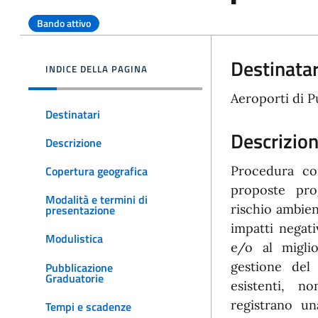
Bando attivo
Destinatar
INDICE DELLA PAGINA
Aeroporti di Pu
Destinatari
Descrizio
Descrizione
Procedura con
Copertura geografica
proposte prog
Modalità e termini di
rischio ambien
presentazione
impatti negati
Modulistica
e/o al migli
gestione del 
Pubblicazione
Graduatorie
esistenti, n
registrano una
Tempi e scadenze