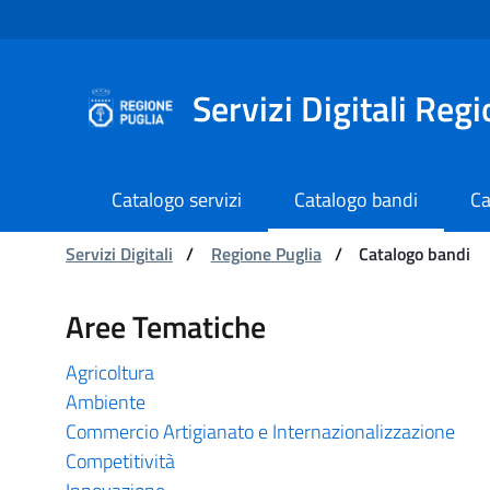
Navigazione
Salta al contenuto
Servizi Digitali Reg
Catalogo servizi
Catalogo bandi
Ca
Ti trovi in:
Servizi Digitali
/
Regione Puglia
/
Catalogo bandi
Catalogo bandi - Serviz
Aree Tematiche
Agricoltura
Ambiente
Commercio Artigianato e Internazionalizzazione
Competitività