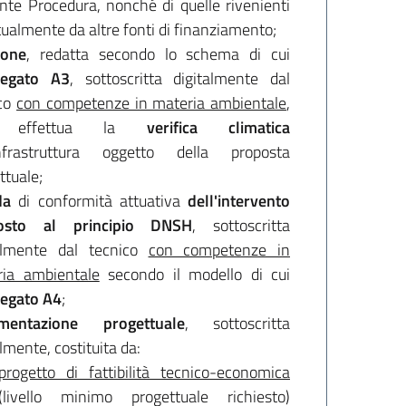
nte Procedura, nonché di quelle rivenienti
ualmente da altre fonti di finanziamento;
ione
, redatta secondo lo schema di cui
legato A3
, sottoscritta digitalmente dal
ico
con competenze in materia ambientale
,
 effettua la
verifica climatica
’infrastruttura oggetto della proposta
ttuale;
da
di conformità attuativa
dell'intervento
osto al principio DNSH
, sottoscritta
talmente dal tecnico
con competenze in
ria ambientale
secondo il modello di cui
legato A4
;
mentazione progettuale
, sottoscritta
almente, costituita da:
progetto di fattibilità tecnico-economica
(livello minimo progettuale richiesto)