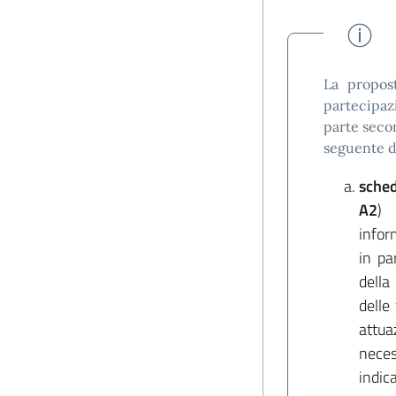
La propost
partecipaz
parte secon
seguente 
sched
A2
) 
infor
in pa
della
delle
attu
neces
indic