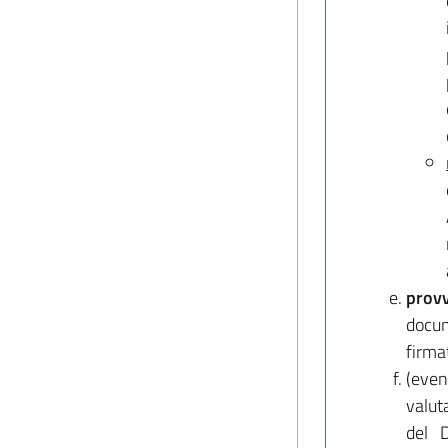
prov
docum
firma
(eve
valut
del D