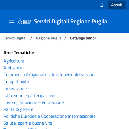
Accedi
IT
SELEZIONE LINGUA
Servizi Digitali Regione Puglia
Ti trovi in:
Servizi Digitali
/
Regione Puglia
/
Catalogo bandi
Catalogo bandi - Servizi Digitali Regione Pugl
Aree Tematiche
Agricoltura
Ambiente
Commercio Artigianato e Internazionalizzazione
Competitività
Innovazione
Istituzione e partecipazione
Lavoro, Istruzione e Formazione
Parità di genere
Politiche Europee e Cooperazione Internazionale
Salute, sport e buona vita