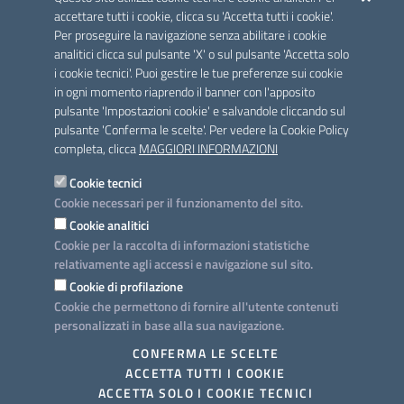
Scheda informativa accreditamento
accettare tutti i cookie, clicca su 'Accetta tutti i cookie'.
Per proseguire la navigazione senza abilitare i cookie
analitici clicca sul pulsante 'X' o sul pulsante 'Accetta solo
CONTATTI E INDIRIZZI
i cookie tecnici'. Puoi gestire le tue preferenze sui cookie
Lungomare N. Sauro, 33 - 70121 Bari
in ogni momento riaprendo il banner con l'apposito
Via G. Gentile, 52 - 70126 Bari
pulsante 'Impostazioni cookie' e salvandole cliccando sul
pulsante 'Conferma le scelte'. Per vedere la Cookie Policy
Elenco PEC
completa, clicca
MAGGIORI INFORMAZIONI
Rubrica
Cookie tecnici
Cookie necessari per il funzionamento del sito.
PROGETTO
Cookie analitici
Iniziativa finanziata con risorse del POC Puglia 2014-2020. Asse II.
Cookie per la raccolta di informazioni statistiche
Azione 2.3.
relativamente agli accessi e navigazione sul sito.
Cookie di profilazione
Cookie che permettono di fornire all'utente contenuti
personalizzati in base alla sua navigazione.
SEGUICI SU
CONFERMA LE SCELTE
ACCETTA TUTTI I COOKIE
Facebook
Twitter
Youtube
Instagram
Linkedin
ACCETTA SOLO I COOKIE TECNICI